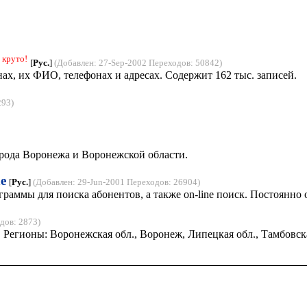
круто!
[
Рус.
]
(Добавлен: 27-Sep-2002 Переходов: 50842)
, их ФИО, телефонах и адресах. Содержит 162 тыс. записей.
293)
рода Воронежа и Воронежской области.
e
[
Рус.
]
(Добавлен: 29-Jun-2001 Переходов: 26904)
ммы для поиска абонентов, а также on-line поиск. Постоянно 
дов: 2873)
егионы: Воронежская обл., Воронеж, Липецкая обл., Тамбовская