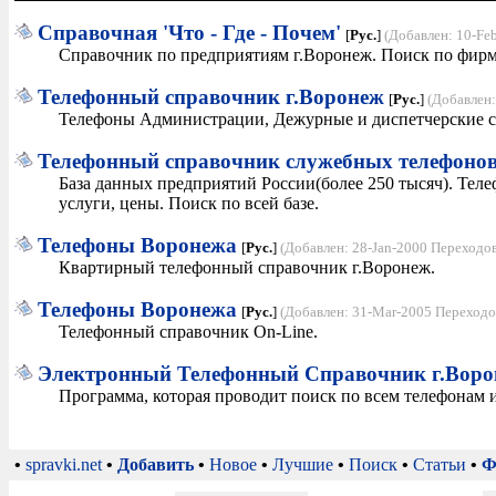
Справочная 'Что - Где - Почем'
[
Рус.
]
(Добавлен: 10-Fe
Справочник по предприятиям г.Воронеж. Поиск по фирме
Телефонный справочник г.Воронеж
[
Рус.
]
(Добавлен:
Телефоны Администрации, Дежурные и диспетчерские с
Телефонный справочник служебных телефоно
База данных предприятий России(более 250 тысяч). Телеф
услуги, цены. Поиск по всей базе.
Телефоны Воронежа
[
Рус.
]
(Добавлен: 28-Jan-2000 Переходов
Квартирный телефонный справочник г.Воронеж.
Телефоны Воронежа
[
Рус.
]
(Добавлен: 31-Mar-2005 Переходо
Телефонный справочник On-Line.
Электронный Телефонный Справочник г.Воро
Программа, которая проводит поиск по всем телефонам 
•
spravki.net
•
Добавить
•
Новое
•
Лучшие
•
Поиск
•
Статьи
•
Ф