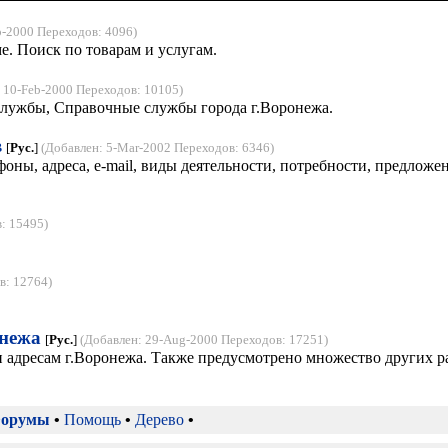
b-2000 Переходов: 4096)
. Поиск по товарам и услугам.
 10-Feb-2000 Переходов: 10105)
лужбы, Справочные службы города г.Воронежа.
в
[
Рус.
]
(Добавлен: 5-Mar-2002 Переходов: 6346)
оны, адреса, e-mail, виды деятельности, потребности, предложен
: 15495)
в: 12764)
нежа
[
Рус.
]
(Добавлен: 29-Aug-2000 Переходов: 17251)
и адресам г.Воронежа. Также предусмотрено множество других 
орумы
•
Помощь
•
Дерево
•