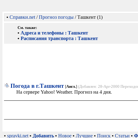
•
Справки.net
/
Прогноз погоды
/ Ташкент (1)
См. также:
•
Адреса и телефоны : Ташкент
•
Расписания транспорта : Ташкент
Погода в г.Ташкент
[
Англ.
]
(Добавлен: 28-Apr-2000 Переходо
На сервере Yahoo! Weather. Прогноз на 4 дня.
•
spravki.net
•
Добавить
•
Новое
•
Лучшие
•
Поиск
•
Статьи
•
Ф