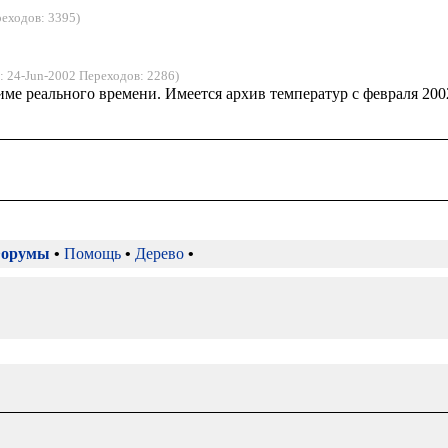
реходов: 3395)
: 24-Jun-2002 Переходов: 2286)
име реального времени. Имеется архив температур с февраля 200
орумы
•
Помощь
•
Дерево
•