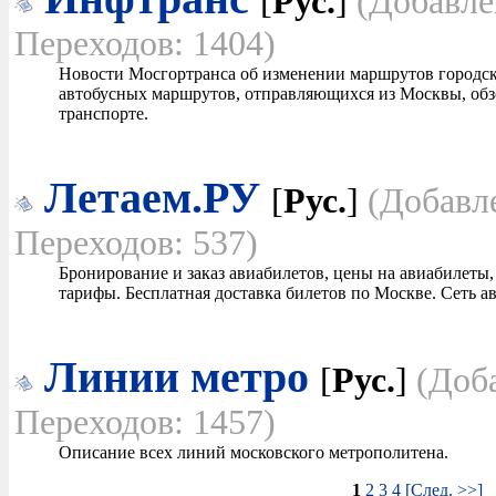
[
Рус.
]
(Добавле
Переходов: 1404)
Новости Мосгортранса об изменении маршрутов городск
автобусных маршрутов, отправляющихся из Москвы, обз
транспорте.
Летаем.РУ
[
Рус.
]
(Добавл
Переходов: 537)
Бронирование и заказ авиабилетов, цены на авиабилеты,
тарифы. Бесплатная доставка билетов по Москве. Сеть ав
Линии метро
[
Рус.
]
(Доб
Переходов: 1457)
Описание всех линий московского метрополитена.
1
2
3
4
[След. >>]