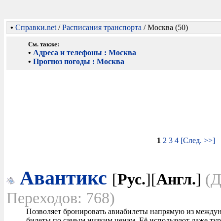
•
Справки.net
/
Расписания транспорта
/ Москва (50)
См. также:
•
Адреса и телефоны : Москва
•
Прогноз погоды : Москва
1
2
3
4
[След. >>]
Авантикс
[
Рус.
][
Англ.
]
(Д
Переходов: 768)
Позволяет бронировать авиабилеты напрямую из междун
билеты по самым низким ценам. Её используют даже тур