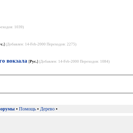
реходов: 1039)
с.
]
(Добавлен: 14-Feb-2000 Переходов: 2275)
го вокзала
[
Рус.
]
(Добавлен: 14-Feb-2000 Переходов: 1084)
орумы
•
Помощь
•
Дерево
•