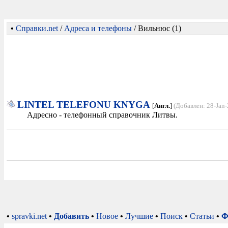
•
Справки.net
/
Адреса и телефоны
/ Вильнюс (1)
LINTEL TELEFONU KNYGA
[
Англ.
]
(Добавлен: 28-Jan
Адресно - телефонный справочник Литвы.
•
spravki.net
•
Добавить
•
Новое
•
Лучшие
•
Поиск
•
Статьи
•
Ф