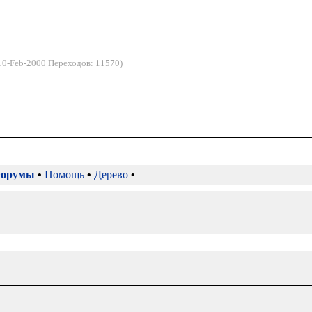
10-Feb-2000 Переходов: 11570)
орумы
•
Помощь
•
Дерево
•