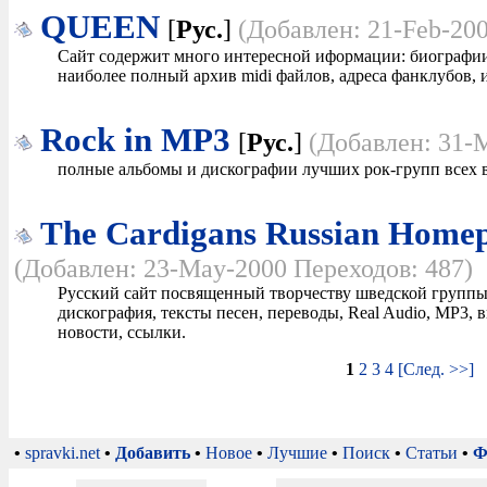
QUEEN
[
Рус.
]
(Добавлен: 21-Feb-200
Сайт содержит много интересной иформации: биографии,
наиболее полный архив midi файлов, адреса фанклубов, 
Rock in MP3
[
Рус.
]
(Добавлен: 31-
полные альбомы и дискографии лучших рок-групп всех в
The Cardigans Russian Home
(Добавлен: 23-May-2000 Переходов: 487)
Русский сайт посвященный творчеству шведской группы 
дискография, тексты песен, переводы, Real Audio, MP3, 
новости, ссылки.
1
2
3
4
[След. >>]
•
spravki.net
•
Добавить
•
Новое
•
Лучшие
•
Поиск
•
Статьи
•
Ф