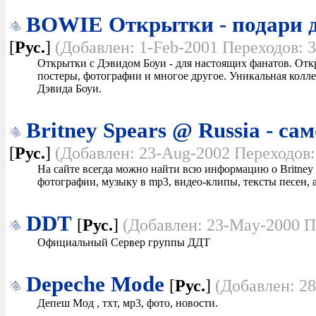
BOWIE Открытки - подари д
[
Рус.
]
(Добавлен: 1-Feb-2001 Переходов: 3
Открытки с Дэвидом Боуи - для настоящих фанатов. Отк
постеры, фотографии и многое другое. Уникальная колл
Дэвида Боуи.
Britney Spears @ Russia - са
[
Рус.
]
(Добавлен: 23-Aug-2002 Переходов:
На сайте всегда можно найти всю информацию о Britney 
фотографии, музыку в mp3, видео-клипы, тексты песен, 
DDT
[
Рус.
]
(Добавлен: 23-May-2000 П
Официальный Сервер группы ДДТ
Depeche Mode
[
Рус.
]
(Добавлен: 28
Депеш Мод , тхт, мр3, фото, новости.