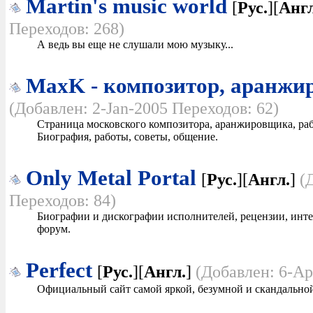
Martin's music world
[
Рус.
][
Англ
Переходов: 268)
А ведь вы еще не слушали мою музыку...
MaxK - композитор, аранжи
(Добавлен: 2-Jan-2005 Переходов: 62)
Страница московского композитора, аранжировщика, р
Биография, работы, советы, общение.
Only Metal Portal
[
Рус.
][
Англ.
]
(
Переходов: 84)
Биографии и дискографии исполнителей, рецензии, интер
форум.
Perfect
[
Рус.
][
Англ.
]
(Добавлен: 6-Ap
Официальный сайт самой яркой, безумной и скандальной 