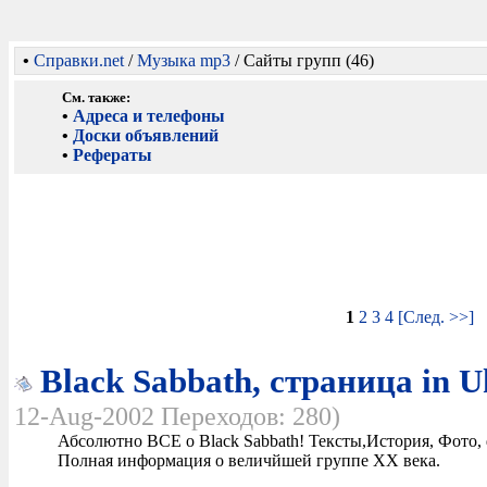
•
Справки.net
/
Музыка mp3
/ Сайты групп (46)
См. также:
•
Адреса и телефоны
•
Доски объявлений
•
Рефераты
1
2
3
4
[След. >>]
Black Sabbath, страница in U
12-Aug-2002 Переходов: 280)
Абсолютно ВСЕ о Black Sabbath! Тексты,История, Фото,
Полная информация о величйшей группе XX века.