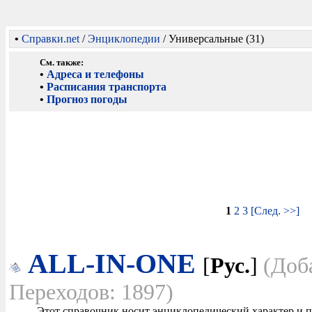
•
Справки.net
/
Энциклопедии
/ Универсальные (31)
См. также:
•
Адреса и телефоны
•
Расписания транспорта
•
Прогноз погоды
1
2
3
[След. >>]
ALL-IN-ONE
[
Рус.
]
(Доб
Переходов: 1897)
Этот справочник носит энциклопедический характер и п