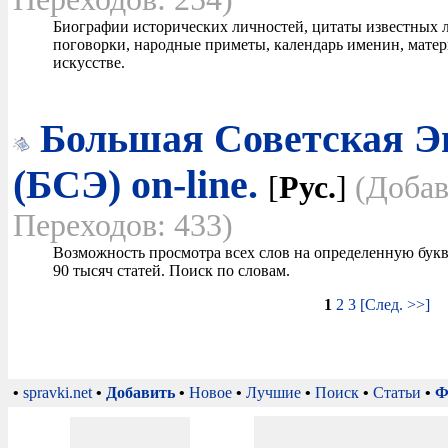
Биографии исторических личностей, цитаты известных л
поговорки, народные приметы, календарь именин, матер
искусстве.
Большая Советская Э
(БСЭ) on-line.
[
Рус.
]
(Добав
Переходов: 433)
Возможность просмотра всех слов на определенную букв
90 тысяч статей. Поиск по словам.
1
2
3
[След. >>]
•
spravki.net
•
Добавить
•
Новое
•
Лучшие
•
Поиск
•
Статьи
•
Ф