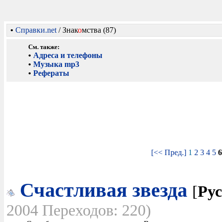
•
Справки.net
/ Знак
о
мства (87)
См. также:
•
Адреса и телефоны
•
Музыка mp3
•
Рефераты
[<< Пред.]
1
2
3
4
5
Счастливая звезда
[
Рус
2004 Переходов: 220)