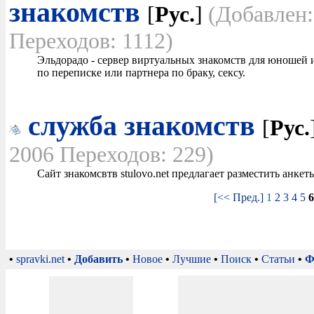
знакомств
[
Рус.
]
(Добавлен:
Переходов: 1112)
Эльдорадо - сервер виртуальных знакомств для юношей и
по переписке или партнера по браку, сексу.
служба знакомств
[
Рус.
2006 Переходов: 229)
Сайт знакомсвтв stulovo.net предлагает разместить анке
[<< Пред.]
1
2
3
4
5
•
spravki.net
•
Добавить
•
Новое
•
Лучшие
•
Поиск
•
Статьи
•
Ф